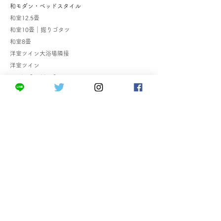
和モダン・ベッドスタイル
和室12.5畳
和室10畳｜掘りゴタツ
和室8畳
洋室ツイン大浴場隣接
洋室ツイン
■ 食［お料理］
海づくし
口福あんこう​
常陸牛サーロイン石焼き＆きんき煮付
常陸(ひたち)の宴
​はぎ屋のお料理
■ 楽［過ごし方］
日本屈指のパワースポットを巡る
ご近所ぶらっと散策
ひたち海浜公園散策
海づくしエステ