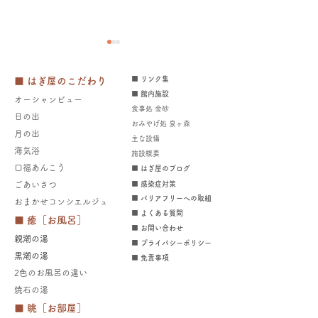
■ リンク集
■ はぎ屋のこだわり
■ 館内施設
オーシャンビュー
食事処 金砂
日の出
おみやげ処 泉ヶ森
月の出
​主な設備
​​海気浴
施設概要
2026年海水浴場開設中～
日立市くらし応
口福あんこう
■ はぎ屋のブログ
8/23（日）宿泊されるお
券 売店・ラン
​ごあいさつ
■ 感染症対策
■ バリアフリーへの取組
​​
おまかせコンシエルジュ
客様へ
に使えます！～8
■ よくある質問
■ 癒［お風呂］
​​■ お問い合わせ
親潮の湯
■ プライバシーポリシー
​黒潮の湯
■ 免責事項
2色のお風呂の違い
焼石の湯
■ 眺［お部屋］