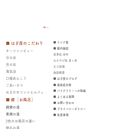
■ リンク集
■ はぎ屋のこだわり
■ 館内施設
オーシャンビュー
食事処 金砂
日の出
おみやげ処 泉ヶ森
月の出
​主な設備
​​海気浴
施設概要
2026年海水浴場開設中～
日立市くらし応
口福あんこう
■ はぎ屋のブログ
8/23（日）宿泊されるお
券 売店・ラン
​ごあいさつ
■ 感染症対策
■ バリアフリーへの取組
​​
おまかせコンシエルジュ
客様へ
に使えます！～8
■ よくある質問
■ 癒［お風呂］
​​■ お問い合わせ
親潮の湯
■ プライバシーポリシー
​黒潮の湯
■ 免責事項
2色のお風呂の違い
焼石の湯