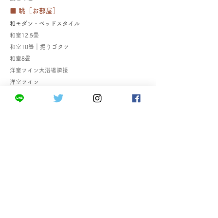
■ 眺［お部屋］
和モダン・ベッドスタイル
和室12.5畳
和室10畳｜掘りゴタツ
和室8畳
洋室ツイン大浴場隣接
洋室ツイン
■ 食［お料理］
海づくし
口福あんこう​
常陸牛サーロイン石焼き＆きんき煮付
常陸(ひたち)の宴
​はぎ屋のお料理
■ 楽［過ごし方］
日本屈指のパワースポットを巡る
ご近所ぶらっと散策
ひたち海浜公園散策
海づくしエステ