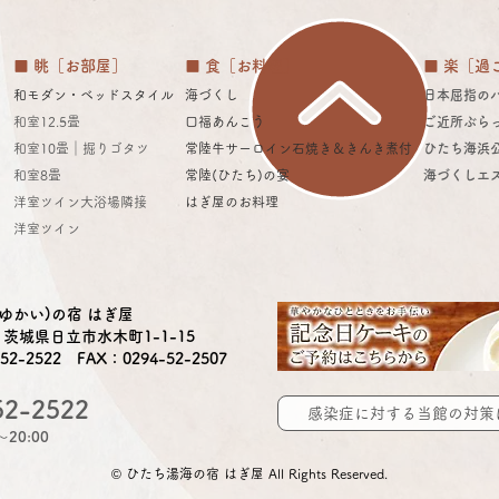
■ 眺［お部屋］
■ 食［お料理］
■ 楽［過
和モダン・ベッドスタイル
海づくし
日本屈指の
和室12.5畳
口福あんこう​
ご近所ぶら
和室10畳｜掘りゴタツ
常陸牛サーロイン石焼き＆きんき煮付
ひたち海浜
和室8畳
常陸(ひたち)の宴
海づくしエ
洋室ツイン大浴場隣接
​はぎ屋のお料理
2026年海水浴場開設中～
日立
洋室ツイン
8/23（日）宿泊されるお客様
店・
へ
す！
ゆかい)の宿 はぎ屋
24 茨城県日立市水木町1-1-15
52-2522 FAX：0294-52-2507
52-2522
感染症に対する当館の対策
20:00
© ひたち湯海の宿 はぎ屋 All Rights Reserved.