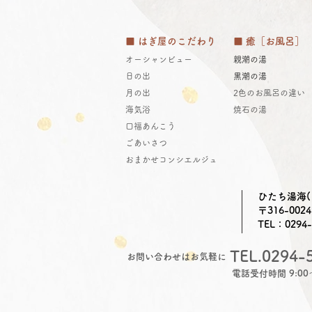
■ はぎ屋のこだわり
■ 癒［お風呂］
オーシャンビュー
親潮の湯
日の出
​黒潮の湯
月の出
2色のお風呂の違い
​​海気浴
焼石の湯
口福あんこう
8/8（土）日帰り営業のご案
​ごあいさつ
​​
おまかせコンシエルジュ
内 食事処・入浴
ひたち湯海(
〒316-00
TEL：0294-
TEL.0294-
お問い合わせはお気軽に
電話受付時間 9:00～