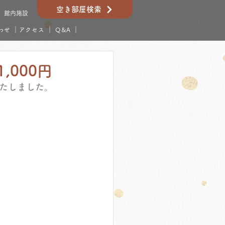
空き部屋検索
館内施設
わせ
｜
アクセス
｜
Q&A
｜
,000円
たしました。