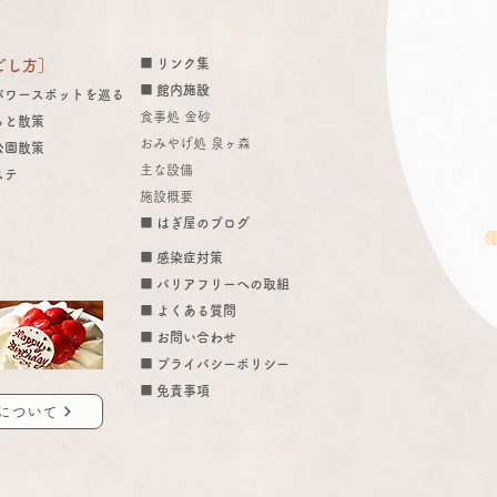
■ リンク集
ごし方］
■ 館内施設
パワースポットを巡る
食事処 金砂
っと散策
おみやげ処 泉ヶ森
公園散策
​主な設備
ステ
施設概要
市くらし応援商品券 売
■ はぎ屋のブログ
ランチ・入浴に使えま
■ 感染症対策
■ バリアフリーへの取組
～8/31
■ よくある質問
​​■ お問い合わせ
■ プライバシーポリシー
■ 免責事項
について