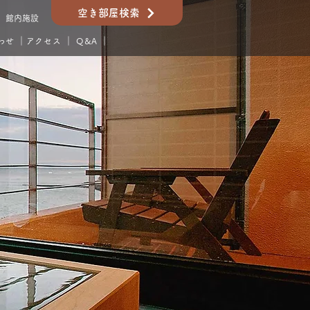
空き部屋検索
館内施設
わせ
｜
アクセス
｜
Q&A
｜