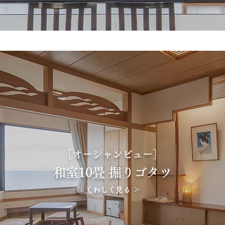
［オーシャンビュー］
和室10畳 掘りゴタツ
​
くわしく見る ＞