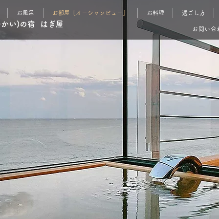
お風呂
お部屋［オーシャンビュー］
お料理
過ごし方
ゆかい)の宿 はぎ屋
お問い合