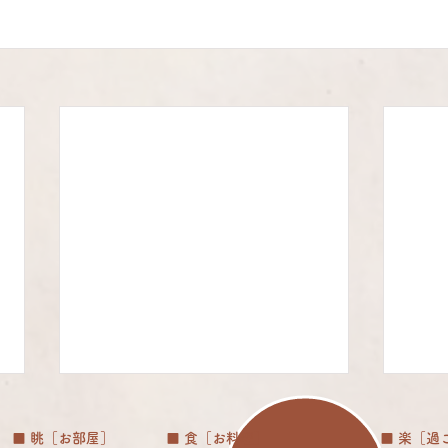
■ 眺［お部屋］
■ 食［お料理］
■ 楽［過