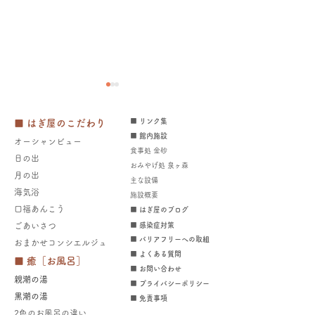
■ リンク集
■ はぎ屋のこだわり
■ 館内施設
オーシャンビュー
食事処 金砂
日の出
おみやげ処 泉ヶ森
月の出
​主な設備
​​海気浴
施設概要
2026年海水浴場開設中～
日立市くらし応
口福あんこう
■ はぎ屋のブログ
8/23（日）宿泊されるお
券 売店・ラン
​ごあいさつ
■ 感染症対策
■ バリアフリーへの取組
​​
おまかせコンシエルジュ
客様へ
に使えます！～8
■ よくある質問
■ 癒［お風呂］
​​■ お問い合わせ
親潮の湯
■ プライバシーポリシー
​黒潮の湯
■ 免責事項
2色のお風呂の違い