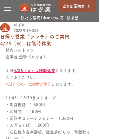
空き部屋検索
ひたち湯海(ゆかい)の宿 はぎ屋
はぎ屋
2022年4月25日
日帰り営業（ランチ）のご案内
4/26（火）は臨時休業
館内レストラン
食事処 金砂（かなさ）
明日
4/26（火）は臨時休業
となります。
ご了承ください。
4/27（水）は水曜定休日
となります。
11:45～13:30ラストオーダー
・刺身御膳　1,580円
・海鮮丼　1,480円
・常陸牛コラーゲンカレー　1,380円
・天ざるそば　1,200円
（石臼挽き自家製粉、館主手打ちの「常陸秋そ
ば」です）