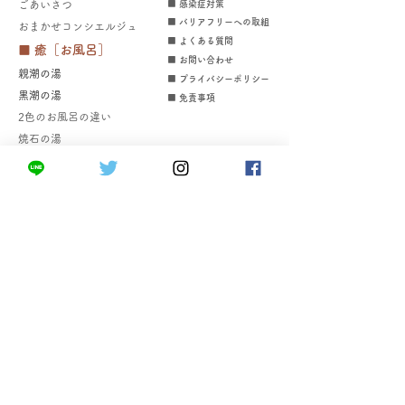
8/23（日）宿泊されるお
券 売店・ラン
​ごあいさつ
■ 感染症対策
■ バリアフリーへの取組
​​
おまかせコンシエルジュ
客様へ
に使えます！～8
■ よくある質問
■ 癒［お風呂］
​​■ お問い合わせ
親潮の湯
■ プライバシーポリシー
​黒潮の湯
■ 免責事項
2色のお風呂の違い
焼石の湯
■ 眺［お部屋］
和モダン・ベッドスタイル
和室12.5畳
和室10畳｜掘りゴタツ
和室8畳
洋室ツイン大浴場隣接
洋室ツイン
■ 食［お料理］
海づくし
口福あんこう​
常陸牛サーロイン石焼き＆きんき煮付