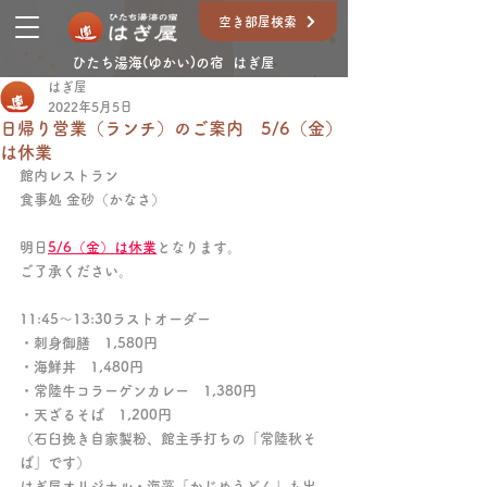
空き部屋検索
ひたち湯海(ゆかい)の宿 はぎ屋
はぎ屋
2022年5月5日
日帰り営業（ランチ）のご案内 5/6（金）
は休業
館内レストラン
食事処 金砂（かなさ）
明日
5/6（金）は休業
となります。
ご了承ください。
11:45～13:30ラストオーダー
・刺身御膳　1,580円
・海鮮丼　1,480円
・常陸牛コラーゲンカレー　1,380円
・天ざるそば　1,200円
（石臼挽き自家製粉、館主手打ちの「常陸秋そ
ば」です）
はぎ屋オリジナル・海藻「かじめうどん」も出