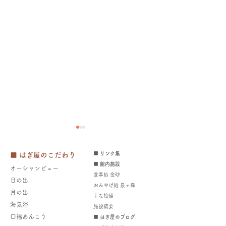
■ リンク集
■ はぎ屋のこだわり
■ 館内施設
オーシャンビュー
食事処 金砂
日の出
おみやげ処 泉ヶ森
月の出
​主な設備
​​海気浴
施設概要
2026年海水浴場開設中～
日立市くらし応
口福あんこう
■ はぎ屋のブログ